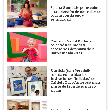
Selena Gómez le pone color a
una colección de utensilios de
cocina con diseño y
sensibilidad
Conocé a Weird Barbie y la
colección de moda y
accesorios definitiva de la
Barbiemanía 2023
El artista Juan Perednik
cuenta cómo hizo las
ilustraciones “infladas” de
Ca7riel y Paco Amoroso para
el arte de tapa de su nuevo
álbum