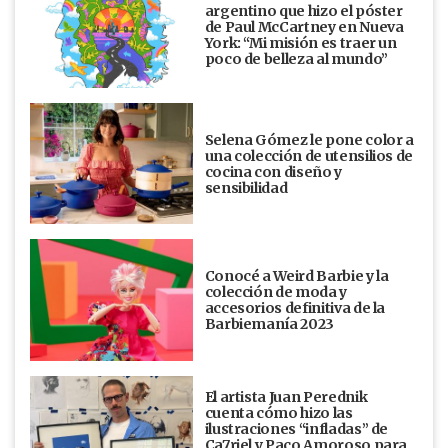
argentino que hizo el póster
de Paul McCartney en Nueva
York: “Mi misión es traer un
poco de belleza al mundo”
Selena Gómez le pone color a
una colección de utensilios de
cocina con diseño y
sensibilidad
Conocé a Weird Barbie y la
colección de moda y
accesorios definitiva de la
Barbiemanía 2023
El artista Juan Perednik
cuenta cómo hizo las
ilustraciones “infladas” de
Ca7riel y Paco Amoroso para