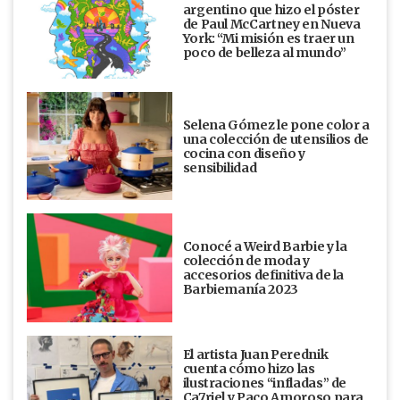
argentino que hizo el póster
de Paul McCartney en Nueva
York: “Mi misión es traer un
poco de belleza al mundo”
Selena Gómez le pone color a
una colección de utensilios de
cocina con diseño y
sensibilidad
Conocé a Weird Barbie y la
colección de moda y
accesorios definitiva de la
Barbiemanía 2023
El artista Juan Perednik
cuenta cómo hizo las
ilustraciones “infladas” de
Ca7riel y Paco Amoroso para