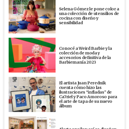
Selena Gómez le pone color a
una colección de utensilios de
cocina con diseño y
sensibilidad
Conocé a Weird Barbie y la
colección de moda y
accesorios definitiva de la
Barbiemanía 2023
El artista Juan Perednik
cuenta cómo hizo las
ilustraciones “infladas” de
Ca7riel y Paco Amoroso para
el arte de tapa de su nuevo
álbum