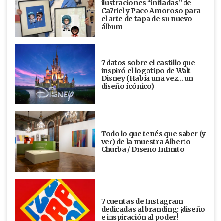
ilustraciones “infladas” de
Ca7riel y Paco Amoroso para
el arte de tapa de su nuevo
álbum
7 datos sobre el castillo que
inspiró el logotipo de Walt
Disney (Había una vez... un
diseño ícónico)
Todo lo que tenés que saber (y
ver) de la muestra Alberto
Churba / Diseño Infinito
7 cuentas de Instagram
dedicadas al branding: ¡diseño
e inspiración al poder!