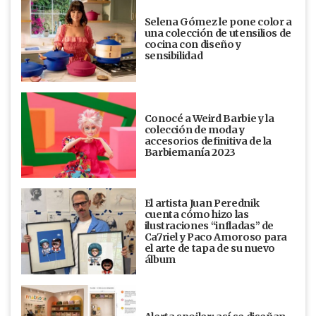
Selena Gómez le pone color a
una colección de utensilios de
cocina con diseño y
sensibilidad
Conocé a Weird Barbie y la
colección de moda y
accesorios definitiva de la
Barbiemanía 2023
El artista Juan Perednik
cuenta cómo hizo las
ilustraciones “infladas” de
Ca7riel y Paco Amoroso para
el arte de tapa de su nuevo
álbum