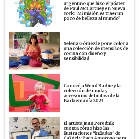
argentino que hizo el póster
de Paul McCartney en Nueva
York: “Mi misión es traer un
poco de belleza al mundo”
Selena Gómez le pone color a
una colección de utensilios de
cocina con diseño y
sensibilidad
Conocé a Weird Barbie y la
colección de moda y
accesorios definitiva de la
Barbiemanía 2023
El artista Juan Perednik
cuenta cómo hizo las
ilustraciones “infladas” de
Ca7riel y Paco Amoroso para