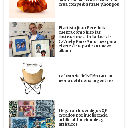
crea con yerba mate y hongos
El artista Juan Perednik
cuenta cómo hizo las
ilustraciones “infladas” de
Ca7riel y Paco Amoroso para
el arte de tapa de su nuevo
álbum
La historia del sillón BKF, un
ícono del diseño argentino
Llegaron los códigos QR
creados por inteligencia
artificial: funcionales y
artísticos