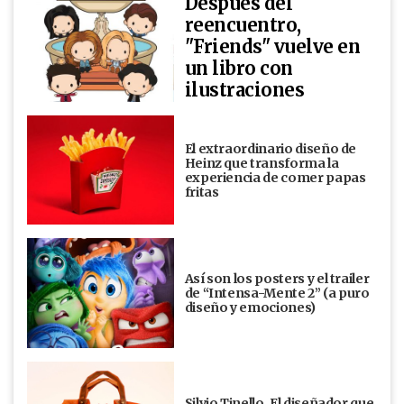
Después del
reencuentro,
"Friends" vuelve en
un libro con
ilustraciones
El extraordinario diseño de
Heinz que transforma la
experiencia de comer papas
fritas
Así son los posters y el trailer
de “Intensa-Mente 2” (a puro
diseño y emociones)
Silvio Tinello. El diseñador que