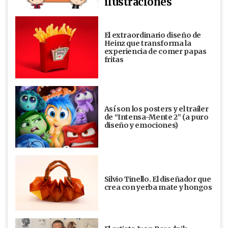
ilustraciones
El extraordinario diseño de
Heinz que transforma la
experiencia de comer papas
fritas
Así son los posters y el trailer
de “Intensa-Mente 2” (a puro
diseño y emociones)
Silvio Tinello. El diseñador que
crea con yerba mate y hongos