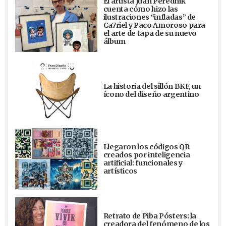
El artista Juan Perednik
cuenta cómo hizo las
ilustraciones “infladas” de
Ca7riel y Paco Amoroso para
el arte de tapa de su nuevo
álbum
La historia del sillón BKF, un
ícono del diseño argentino
Llegaron los códigos QR
creados por inteligencia
artificial: funcionales y
artísticos
Retrato de Piba Pósters: la
creadora del fenómeno de los