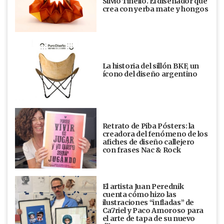
Silvio Tinello. El diseñador que
crea con yerba mate y hongos
La historia del sillón BKF, un
ícono del diseño argentino
Retrato de Piba Pósters: la
creadora del fenómeno de los
afiches de diseño callejero
con frases Nac & Rock
El artista Juan Perednik
cuenta cómo hizo las
ilustraciones “infladas” de
Ca7riel y Paco Amoroso para
el arte de tapa de su nuevo