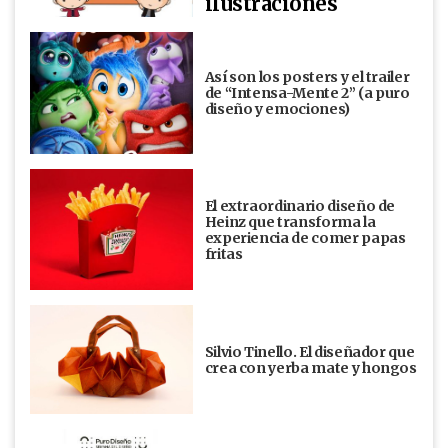
ilustraciones
Así son los posters y el trailer
de “Intensa-Mente 2” (a puro
diseño y emociones)
El extraordinario diseño de
Heinz que transforma la
experiencia de comer papas
fritas
Silvio Tinello. El diseñador que
crea con yerba mate y hongos