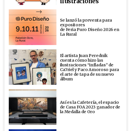
ilustraciones
Se lanzó la preventa para
expositores
de Feria Puro Diseño 2026 en
La Rural
El artista Juan Perednik
cuenta cómo hizo las
ilustraciones “infladas” de
Ca7riel y Paco Amoroso para
el arte de tapa de su nuevo
álbum
Así es la Cafetería, el espacio
de Casa FOA 2023 ganador de
la Medalla de Oro