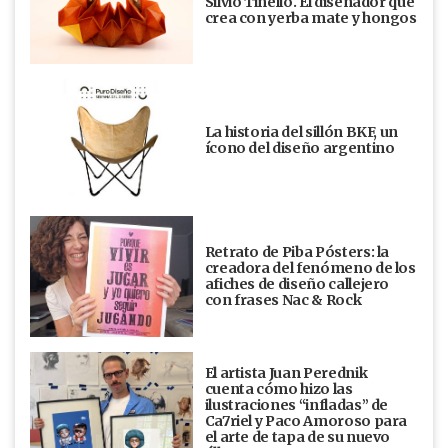
Silvio Tinello. El diseñador que
crea con yerba mate y hongos
La historia del sillón BKF, un
ícono del diseño argentino
Retrato de Piba Pósters: la
creadora del fenómeno de los
afiches de diseño callejero
con frases Nac & Rock
El artista Juan Perednik
cuenta cómo hizo las
ilustraciones “infladas” de
Ca7riel y Paco Amoroso para
el arte de tapa de su nuevo