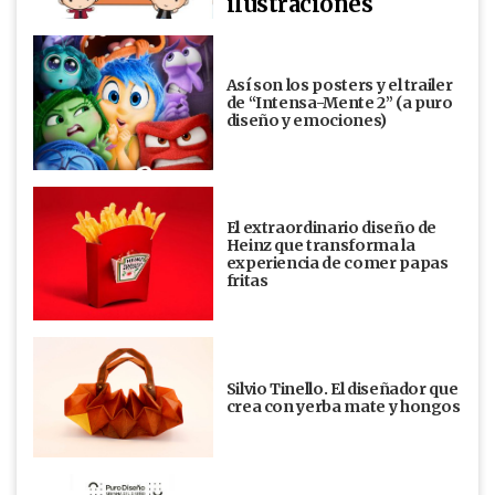
ilustraciones
Así son los posters y el trailer
de “Intensa-Mente 2” (a puro
diseño y emociones)
El extraordinario diseño de
Heinz que transforma la
experiencia de comer papas
fritas
Silvio Tinello. El diseñador que
crea con yerba mate y hongos