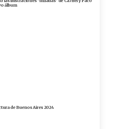
 las ilustraciones “infladas” de Ca7riel y Paco
evo álbum
ectura de Buenos Aires 2024