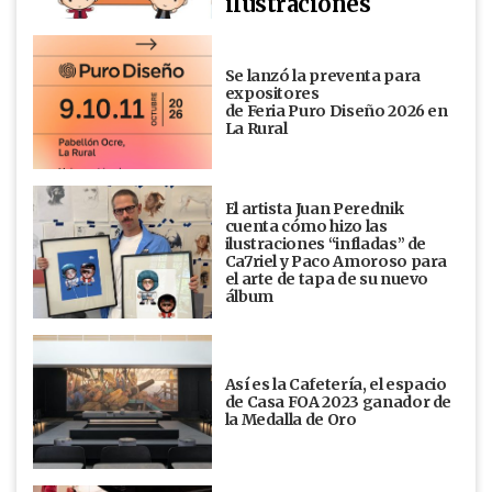
ilustraciones
Se lanzó la preventa para
expositores
de Feria Puro Diseño 2026 en
La Rural
El artista Juan Perednik
cuenta cómo hizo las
ilustraciones “infladas” de
Ca7riel y Paco Amoroso para
el arte de tapa de su nuevo
álbum
Así es la Cafetería, el espacio
de Casa FOA 2023 ganador de
la Medalla de Oro