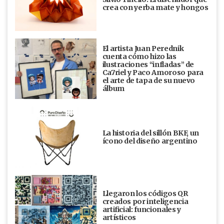
crea con yerba mate y hongos
El artista Juan Perednik
cuenta cómo hizo las
ilustraciones “infladas” de
Ca7riel y Paco Amoroso para
el arte de tapa de su nuevo
álbum
La historia del sillón BKF, un
ícono del diseño argentino
Llegaron los códigos QR
creados por inteligencia
artificial: funcionales y
artísticos