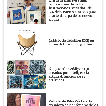
El artista Juan Perednik
cuenta cómo hizo las
ilustraciones “infladas” de
Ca7riel y Paco Amoroso para
el arte de tapa de su nuevo
álbum
La historia del sillón BKF, un
ícono del diseño argentino
Llegaron los códigos QR
creados por inteligencia
artificial: funcionales y
artísticos
Retrato de Piba Pósters: la
creadora del fenómeno de los