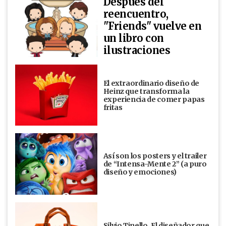
Después del
reencuentro,
"Friends" vuelve en
un libro con
ilustraciones
El extraordinario diseño de
Heinz que transforma la
experiencia de comer papas
fritas
Así son los posters y el trailer
de “Intensa-Mente 2” (a puro
diseño y emociones)
Silvio Tinello. El diseñador que