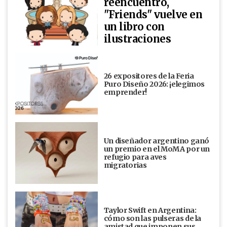
reencuentro,
"Friends" vuelve en
un libro con
ilustraciones
26 expositores de la Feria
Puro Diseño 2026: ¡elegimos
emprender!
Un diseñador argentino ganó
un premio en el MoMA por un
refugio para aves
migratorias
Taylor Swift en Argentina:
cómo son las pulseras de la
amistad que imponen sus