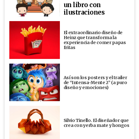
un libro con
ilustraciones
El extraordinario diseño de
Heinz que transforma la
experiencia de comer papas
fritas
Así son los posters y el trailer
de “Intensa-Mente 2” (a puro
diseño y emociones)
Silvio Tinello. El diseñador que
crea con yerba mate y hongos