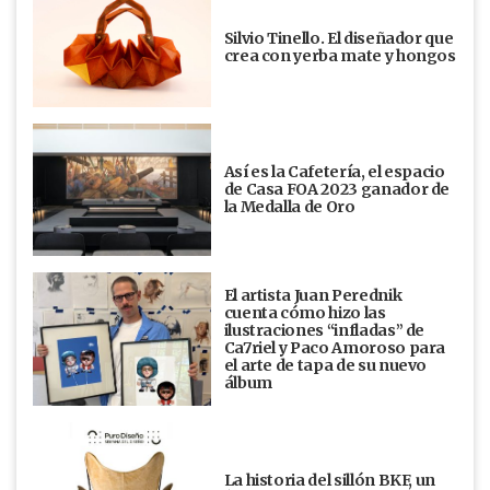
Silvio Tinello. El diseñador que
crea con yerba mate y hongos
Así es la Cafetería, el espacio
de Casa FOA 2023 ganador de
la Medalla de Oro
El artista Juan Perednik
cuenta cómo hizo las
ilustraciones “infladas” de
Ca7riel y Paco Amoroso para
el arte de tapa de su nuevo
álbum
La historia del sillón BKF, un