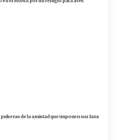
 en el MoMA por un refugio para aves
s pulseras de la amistad que imponen sus fans