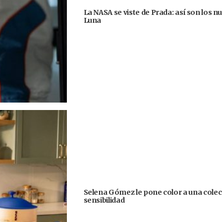
La NASA se viste de Prada: así son los n
Luna
Selena Gómez le pone color a una colecc
sensibilidad