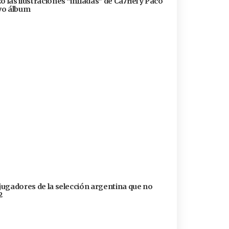
 las ilustraciones “infladas” de Ca7riel y Paco
evo álbum
 jugadores de la selección argentina que no
2