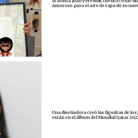
El artista Juan Perednik cuenta cómo hizo
Amoroso para el arte de tapa de su nu
Una diseñadora creó las figuritas de los
están en el álbum del Mundial Qatar 202