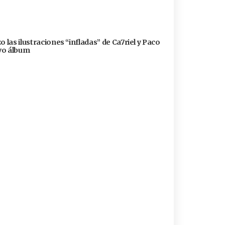
 las ilustraciones “infladas” de Ca7riel y Paco
evo álbum