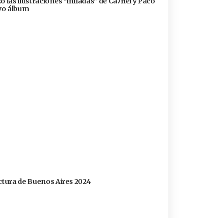
 las ilustraciones “infladas” de Ca7riel y Paco
evo álbum
ectura de Buenos Aires 2024