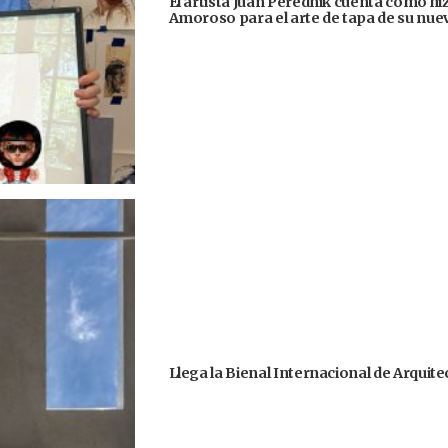
El artista Juan Perednik cuenta cómo hizo
Amoroso para el arte de tapa de su nu
Llega la Bienal Internacional de Arquit