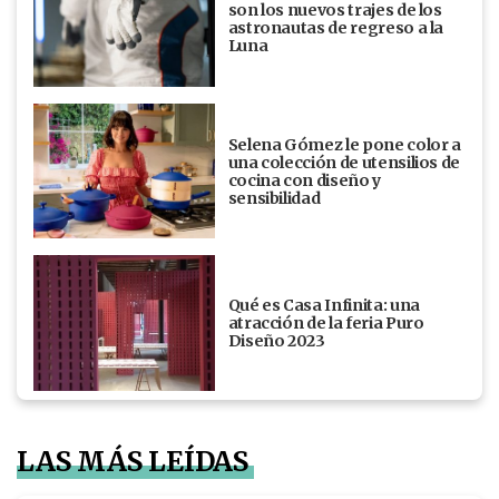
son los nuevos trajes de los
astronautas de regreso a la
Luna
Selena Gómez le pone color a
una colección de utensilios de
cocina con diseño y
sensibilidad
Qué es Casa Infinita: una
atracción de la feria Puro
Diseño 2023
LAS MÁS LEÍDAS