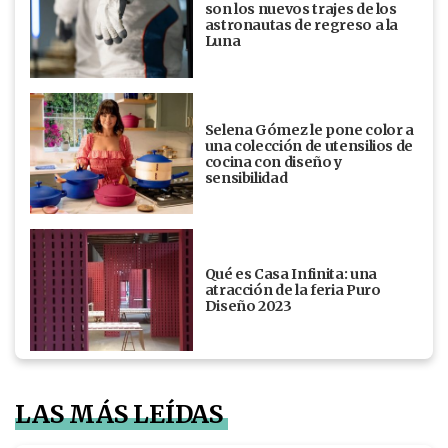
son los nuevos trajes de los
astronautas de regreso a la
Luna
Selena Gómez le pone color a
una colección de utensilios de
cocina con diseño y
sensibilidad
Qué es Casa Infinita: una
atracción de la feria Puro
Diseño 2023
LAS MÁS LEÍDAS