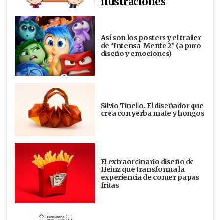
ilustraciones
Así son los posters y el trailer
de “Intensa-Mente 2” (a puro
diseño y emociones)
Silvio Tinello. El diseñador que
crea con yerba mate y hongos
El extraordinario diseño de
Heinz que transforma la
experiencia de comer papas
fritas