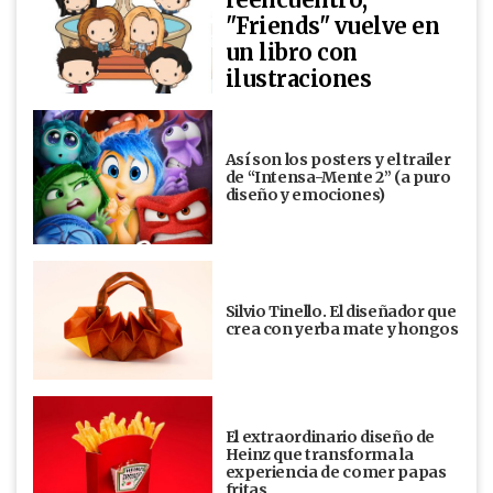
"Friends" vuelve en
un libro con
ilustraciones
Así son los posters y el trailer
de “Intensa-Mente 2” (a puro
diseño y emociones)
Silvio Tinello. El diseñador que
crea con yerba mate y hongos
El extraordinario diseño de
Heinz que transforma la
experiencia de comer papas
fritas