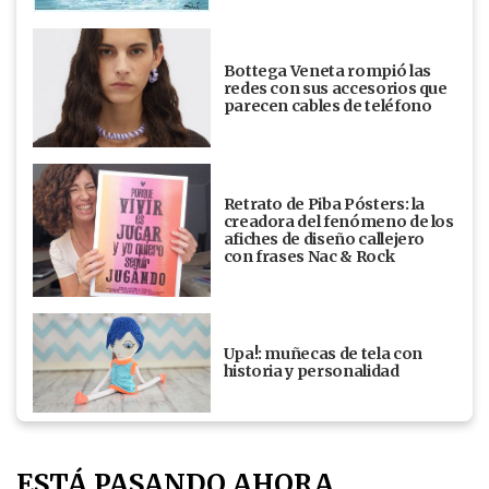
Bottega Veneta rompió las
redes con sus accesorios que
parecen cables de teléfono
Retrato de Piba Pósters: la
creadora del fenómeno de los
afiches de diseño callejero
con frases Nac & Rock
Upa!: muñecas de tela con
historia y personalidad
ESTÁ PASANDO AHORA