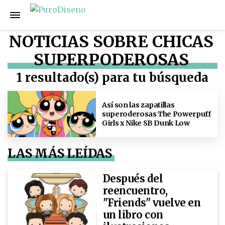
NOTICIAS SOBRE CHICAS
SUPERPODEROSAS
1 resultado(s) para tu búsqueda
Así son las zapatillas
superoderosas The Powerpuff
Girls x Nike SB Dunk Low
LAS MÁS LEÍDAS
Después del
reencuentro,
"Friends" vuelve en
un libro con