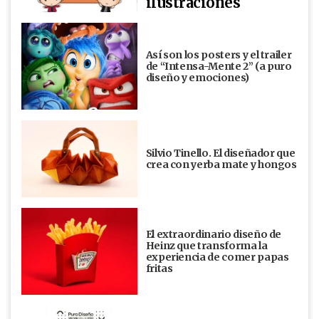
ilustraciones
Así son los posters y el trailer
de “Intensa-Mente 2” (a puro
diseño y emociones)
Silvio Tinello. El diseñador que
crea con yerba mate y hongos
El extraordinario diseño de
Heinz que transforma la
experiencia de comer papas
fritas