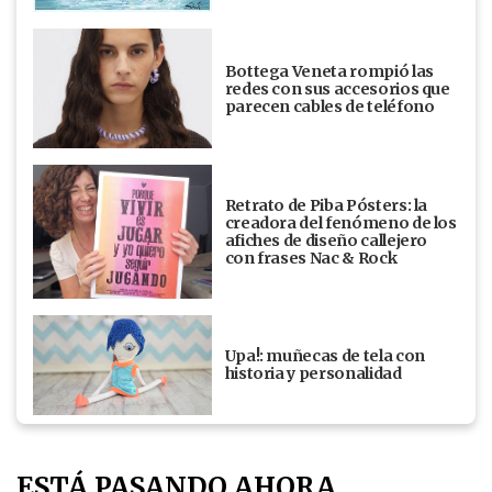
Bottega Veneta rompió las
redes con sus accesorios que
parecen cables de teléfono
Retrato de Piba Pósters: la
creadora del fenómeno de los
afiches de diseño callejero
con frases Nac & Rock
Upa!: muñecas de tela con
historia y personalidad
ESTÁ PASANDO AHORA