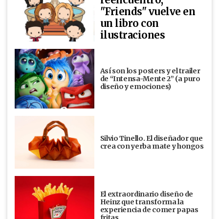
"Friends" vuelve en
un libro con
ilustraciones
Así son los posters y el trailer
de “Intensa-Mente 2” (a puro
diseño y emociones)
Silvio Tinello. El diseñador que
crea con yerba mate y hongos
El extraordinario diseño de
Heinz que transforma la
experiencia de comer papas
fritas