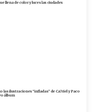
ue llena de color y luces las ciudades
 las ilustraciones “infladas” de Ca7riel y Paco
evo álbum