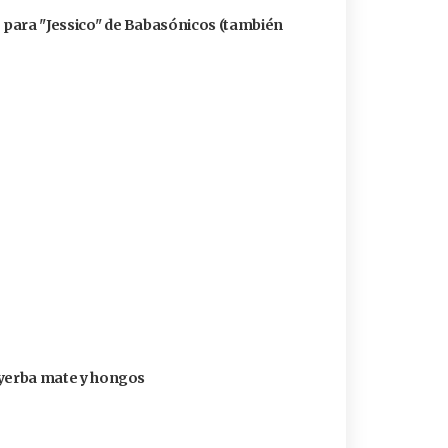
ó para "Jessico" de Babasónicos (también
n yerba mate y hongos