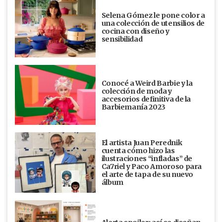
Selena Gómez le pone color a
una colección de utensilios de
cocina con diseño y
sensibilidad
Conocé a Weird Barbie y la
colección de moda y
accesorios definitiva de la
Barbiemanía 2023
El artista Juan Perednik
cuenta cómo hizo las
ilustraciones “infladas” de
Ca7riel y Paco Amoroso para
el arte de tapa de su nuevo
álbum