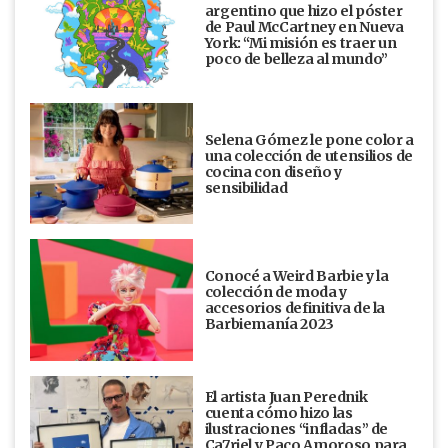
argentino que hizo el póster
de Paul McCartney en Nueva
York: “Mi misión es traer un
poco de belleza al mundo”
Selena Gómez le pone color a
una colección de utensilios de
cocina con diseño y
sensibilidad
Conocé a Weird Barbie y la
colección de moda y
accesorios definitiva de la
Barbiemanía 2023
El artista Juan Perednik
cuenta cómo hizo las
ilustraciones “infladas” de
Ca7riel y Paco Amoroso para