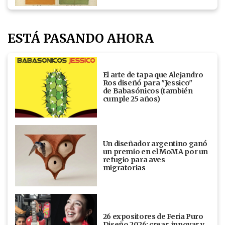
ESTÁ PASANDO AHORA
El arte de tapa que Alejandro
Ros diseñó para "Jessico"
de Babasónicos (también
cumple 25 años)
Un diseñador argentino ganó
un premio en el MoMA por un
refugio para aves
migratorias
26 expositores de Feria Puro
Diseño 2026: crear, innovar y