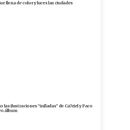
ue llena de color y luces las ciudades
 las ilustraciones “infladas” de Ca7riel y Paco
evo álbum