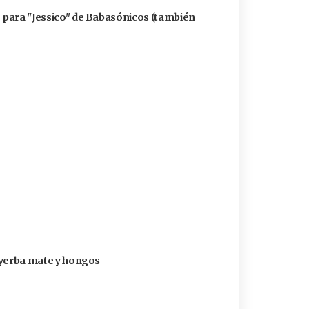
ó para "Jessico" de Babasónicos (también
n yerba mate y hongos