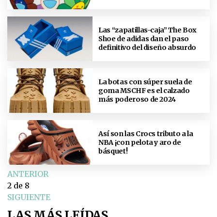
Las “zapatillas-caja” The Box
Shoe de adidas dan el paso
definitivo del diseño absurdo
La botas con súper suela de
goma MSCHF es el calzado
más poderoso de 2024
Así son las Crocs tributo a la
NBA ¡con pelota y aro de
básquet!
ANTERIOR
2
de 8
SIGUIENTE
LAS MÁS LEÍDAS