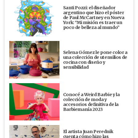
Santi Pozzi: el diseñador
argentino que hizo el póster
de Paul McCartney en Nueva
York: “Mi misión es traer un
poco de belleza al mundo”
Selena Gómez le pone color a
una colección de utensilios de
cocina con diseño y
sensibilidad
Conocé a Weird Barbie y la
colección de moda y
accesorios definitiva de la
Barbiemanía 2023
El artista Juan Perednik
cuenta cómo hizo las