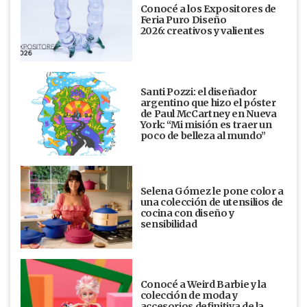
Conocé a los Expositores de
Feria Puro Diseño
2026: creativos y valientes
Santi Pozzi: el diseñador
argentino que hizo el póster
de Paul McCartney en Nueva
York: “Mi misión es traer un
poco de belleza al mundo”
Selena Gómez le pone color a
una colección de utensilios de
cocina con diseño y
sensibilidad
Conocé a Weird Barbie y la
colección de moda y
accesorios definitiva de la