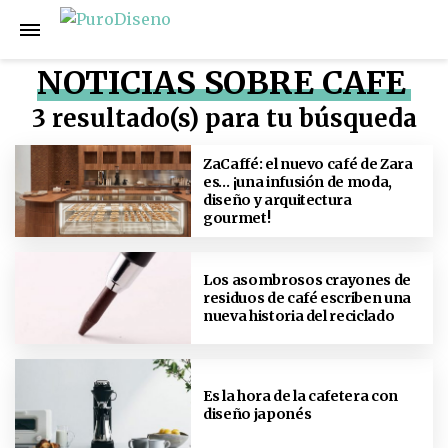
NOTICIAS SOBRE CAFE
3 resultado(s) para tu búsqueda
ZaCaffé: el nuevo café de Zara
es… ¡una infusión de moda,
diseño y arquitectura
gourmet!
Los asombrosos crayones de
residuos de café escriben una
nueva historia del reciclado
Es la hora de la cafetera con
diseño japonés