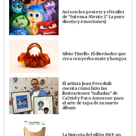
Así son los posters y el trailer
de “Intensa-Mente 2” (a puro
diseño y emociones)
Silvio Tinello. El diseñador que
crea con yerba mate y hongos
El artista Juan Perednik
cuenta cómo hizo las
ilustraciones “infladas” de
Ca7riel y Paco Amoroso para
el arte de tapa de su nuevo
álbum
La historia del sillón BKF, un