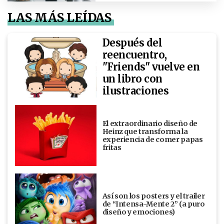
LAS MÁS LEÍDAS
Después del
reencuentro,
"Friends" vuelve en
un libro con
ilustraciones
El extraordinario diseño de
Heinz que transforma la
experiencia de comer papas
fritas
Así son los posters y el trailer
de “Intensa-Mente 2” (a puro
diseño y emociones)