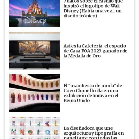
7 datos sobre el castillo que
inspiró el logotipo de Walt
Disney (Había una vez... un
diseño ícónico)
Así es la Cafetería, el espacio
de Casa FOA 2023 ganador de
la Medalla de Oro
El “manifiesto de moda” de
Coco Chanel brilla en una
exhibición definitiva en el
Reino Unido
La diseñadora que une
arquitectura y tipografía en
papel (arte con todas las