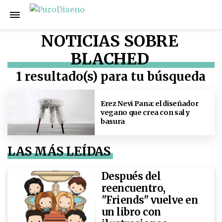
NOTICIAS SOBRE
BLACHED
1 resultado(s) para tu búsqueda
Erez Nevi Pana: el diseñador
vegano que crea con sal y
basura
LAS MÁS LEÍDAS
Después del
reencuentro,
"Friends" vuelve en
un libro con