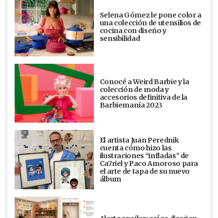
Selena Gómez le pone color a
una colección de utensilios de
cocina con diseño y
sensibilidad
Conocé a Weird Barbie y la
colección de moda y
accesorios definitiva de la
Barbiemanía 2023
El artista Juan Perednik
cuenta cómo hizo las
ilustraciones “infladas” de
Ca7riel y Paco Amoroso para
el arte de tapa de su nuevo
álbum