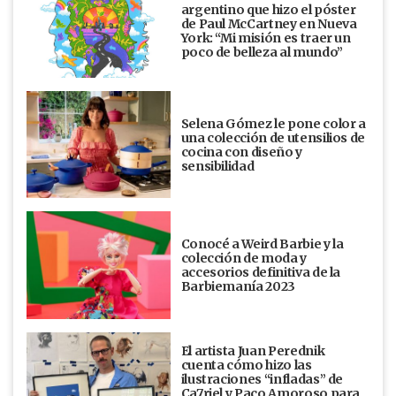
argentino que hizo el póster
de Paul McCartney en Nueva
York: “Mi misión es traer un
poco de belleza al mundo”
Selena Gómez le pone color a
una colección de utensilios de
cocina con diseño y
sensibilidad
Conocé a Weird Barbie y la
colección de moda y
accesorios definitiva de la
Barbiemanía 2023
El artista Juan Perednik
cuenta cómo hizo las
ilustraciones “infladas” de
Ca7riel y Paco Amoroso para