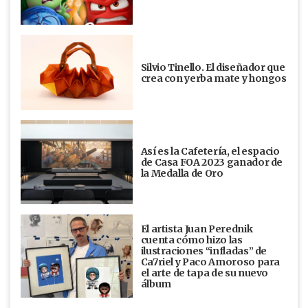
Silvio Tinello. El diseñador que
crea con yerba mate y hongos
Así es la Cafetería, el espacio
de Casa FOA 2023 ganador de
la Medalla de Oro
El artista Juan Perednik
cuenta cómo hizo las
ilustraciones “infladas” de
Ca7riel y Paco Amoroso para
el arte de tapa de su nuevo
álbum