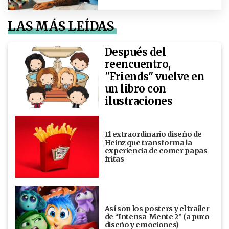
LAS MÁS LEÍDAS
Después del
reencuentro,
"Friends" vuelve en
un libro con
ilustraciones
El extraordinario diseño de
Heinz que transforma la
experiencia de comer papas
fritas
Así son los posters y el trailer
de “Intensa-Mente 2” (a puro
diseño y emociones)