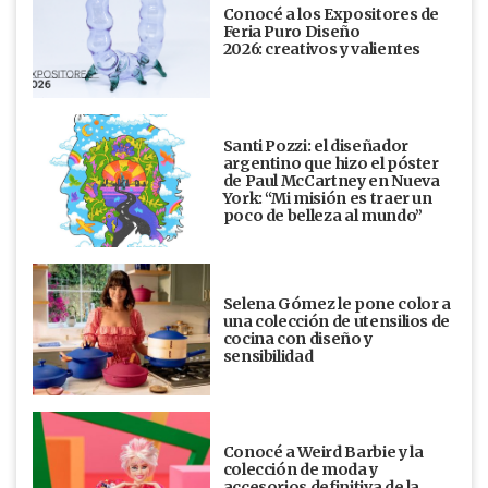
Conocé a los Expositores de
Feria Puro Diseño
2026: creativos y valientes
Santi Pozzi: el diseñador
argentino que hizo el póster
de Paul McCartney en Nueva
York: “Mi misión es traer un
poco de belleza al mundo”
Selena Gómez le pone color a
una colección de utensilios de
cocina con diseño y
sensibilidad
Conocé a Weird Barbie y la
colección de moda y
accesorios definitiva de la