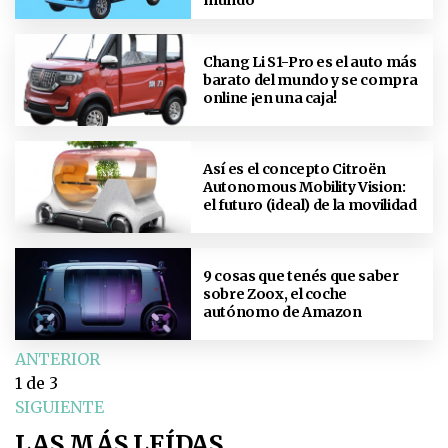
Chang Li S1-Pro es el auto más
barato del mundo y se compra
online ¡en una caja!
Así es el concepto Citroën
Autonomous Mobility Vision:
el futuro (ideal) de la movilidad
9 cosas que tenés que saber
sobre Zoox, el coche
autónomo de Amazon
ANTERIOR
1
de 3
SIGUIENTE
LAS MÁS LEÍDAS