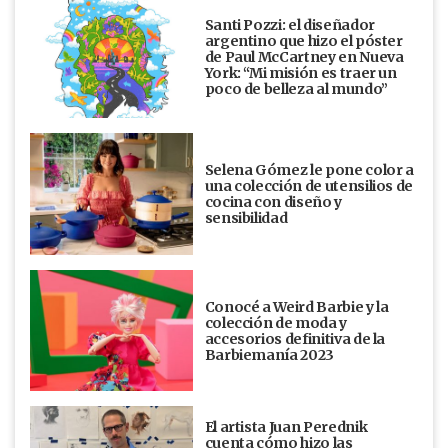
Santi Pozzi: el diseñador
argentino que hizo el póster
de Paul McCartney en Nueva
York: “Mi misión es traer un
poco de belleza al mundo”
Selena Gómez le pone color a
una colección de utensilios de
cocina con diseño y
sensibilidad
Conocé a Weird Barbie y la
colección de moda y
accesorios definitiva de la
Barbiemanía 2023
El artista Juan Perednik
cuenta cómo hizo las