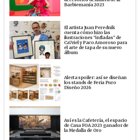
Barbiemanía 2023
El artista Juan Perednik
cuenta cómo hizo las
ilustraciones “infladas” de
Ca7riel y Paco Amoroso para
el arte de tapa de su nuevo
álbum
Alerta spoiler: así se diseñan
los stands de Feria Puro
Diseño 2026
Así es la Cafetería, el espacio
de Casa FOA 2023 ganador de
la Medalla de Oro