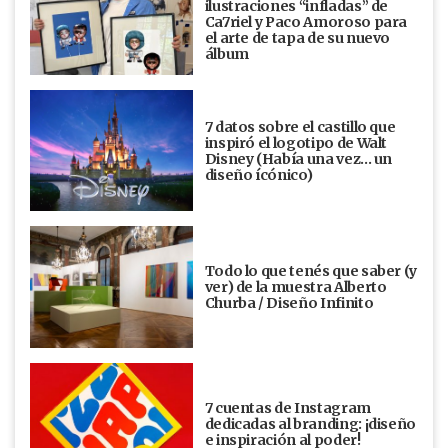
ilustraciones “infladas” de
Ca7riel y Paco Amoroso para
el arte de tapa de su nuevo
álbum
7 datos sobre el castillo que
inspiró el logotipo de Walt
Disney (Había una vez... un
diseño ícónico)
Todo lo que tenés que saber (y
ver) de la muestra Alberto
Churba / Diseño Infinito
7 cuentas de Instagram
dedicadas al branding: ¡diseño
e inspiración al poder!