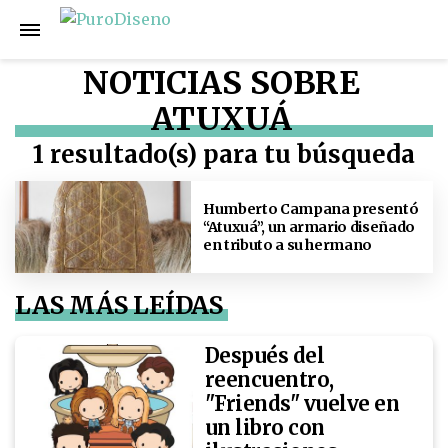
NOTICIAS SOBRE
ATUXUÁ
1 resultado(s) para tu búsqueda
Humberto Campana presentó
“Atuxuá”, un armario diseñado
en tributo a su hermano
LAS MÁS LEÍDAS
Después del
reencuentro,
"Friends" vuelve en
un libro con