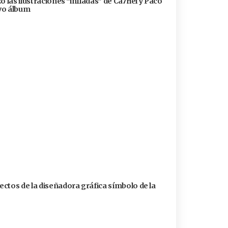
 las ilustraciones “infladas” de Ca7riel y Paco
evo álbum
ctos de la diseñadora gráfica símbolo de la