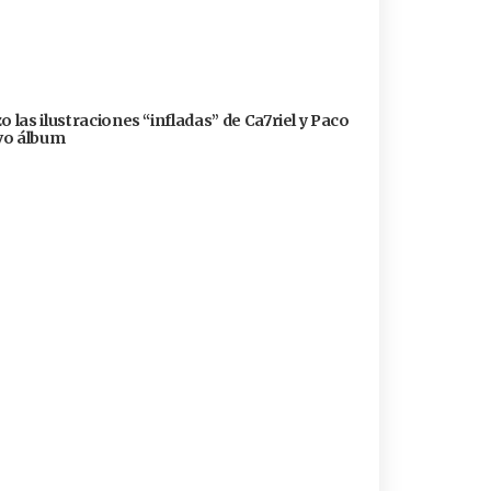
 las ilustraciones “infladas” de Ca7riel y Paco
evo álbum