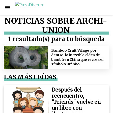
NOTICIAS SOBRE ARCHI-
UNION
1 resultado(s) para tu búsqueda
Bamboo Craft Village por
dentro: la increíble aldea de
bambú en China que recrea el
símbolo infinito
LAS MÁS LEÍDAS
Después del
reencuentro,
"Friends" vuelve en
un libro con