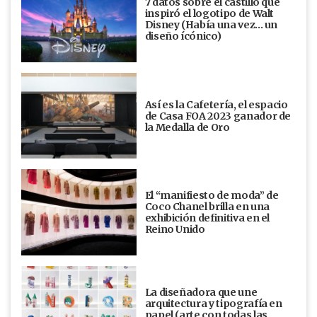
7 datos sobre el castillo que
inspiró el logotipo de Walt
Disney (Había una vez... un
diseño ícónico)
Así es la Cafetería, el espacio
de Casa FOA 2023 ganador de
la Medalla de Oro
El “manifiesto de moda” de
Coco Chanel brilla en una
exhibición definitiva en el
Reino Unido
La diseñadora que une
arquitectura y tipografía en
papel (arte con todas las