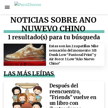
NOTICIAS SOBRE ANO
NUWEVO CHINO
1 resultado(s) para tu búsqueda
Estas son las 2 zapatillas Nike
sensación del momento: SB
Dunk Low “Pastoral Print” y
Air Force 1 Low “Año Nuevo
Chino”
LAS MÁS LEÍDAS
Después del
reencuentro,
"Friends" vuelve en
un libro con