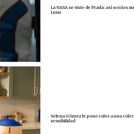
La NASA se viste de Prada: así son los n
Luna
Selena Gómez le pone color a una colecc
sensibilidad