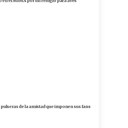
 en el MoMA por un refugio para aves
s pulseras de la amistad que imponen sus fans