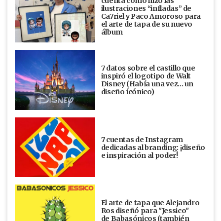
cuenta cómo hizo las
ilustraciones “infladas” de
Ca7riel y Paco Amoroso para
el arte de tapa de su nuevo
álbum
7 datos sobre el castillo que
inspiró el logotipo de Walt
Disney (Había una vez... un
diseño ícónico)
7 cuentas de Instagram
dedicadas al branding: ¡diseño
e inspiración al poder!
El arte de tapa que Alejandro
Ros diseñó para "Jessico"
de Babasónicos (también