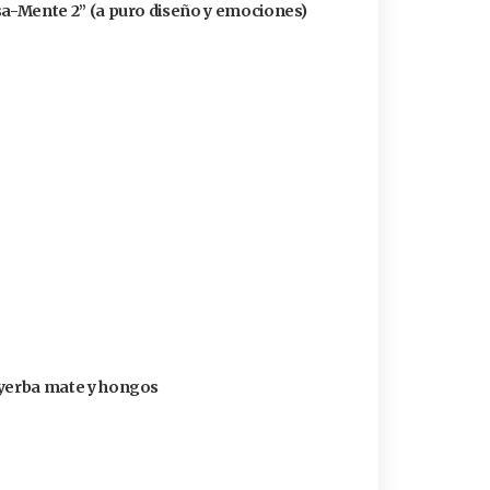
ensa-Mente 2” (a puro diseño y emociones)
n yerba mate y hongos