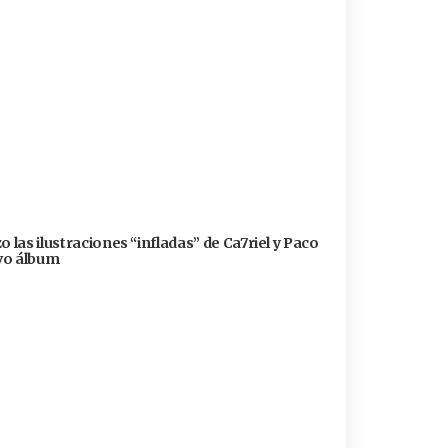
 las ilustraciones “infladas” de Ca7riel y Paco
evo álbum