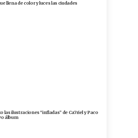
ue llena de color y luces las ciudades
 las ilustraciones “infladas” de Ca7riel y Paco
evo álbum