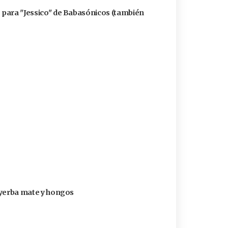
ó para "Jessico" de Babasónicos (también
n yerba mate y hongos