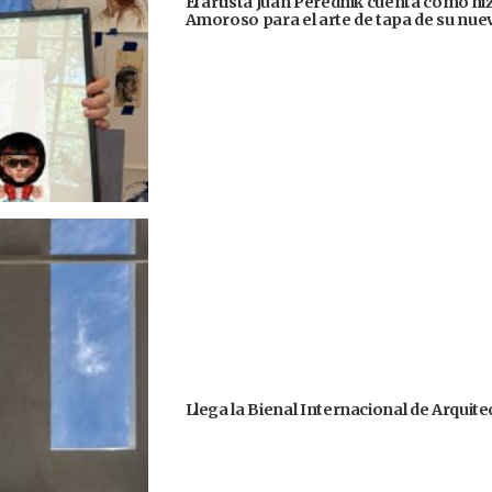
El artista Juan Perednik cuenta cómo hizo
Amoroso para el arte de tapa de su nu
Llega la Bienal Internacional de Arquit