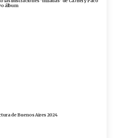
 las ilustraciones “infladas” de Ca7riel y Paco
evo álbum
ectura de Buenos Aires 2024