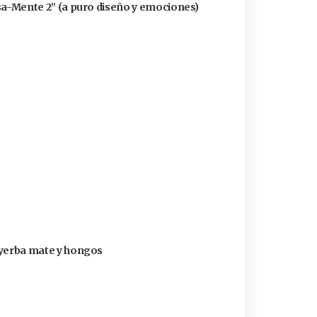
ensa-Mente 2” (a puro diseño y emociones)
n yerba mate y hongos