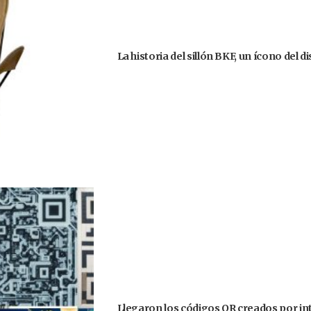
La historia del sillón BKF, un ícono del 
Llegaron los códigos QR creados por intel