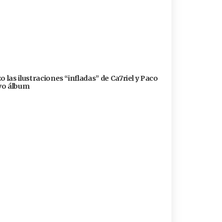
 las ilustraciones “infladas” de Ca7riel y Paco
evo álbum