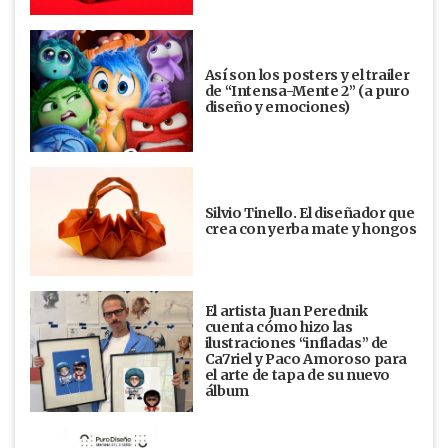
Así son los posters y el trailer
de “Intensa-Mente 2” (a puro
diseño y emociones)
Silvio Tinello. El diseñador que
crea con yerba mate y hongos
El artista Juan Perednik
cuenta cómo hizo las
ilustraciones “infladas” de
Ca7riel y Paco Amoroso para
el arte de tapa de su nuevo
álbum