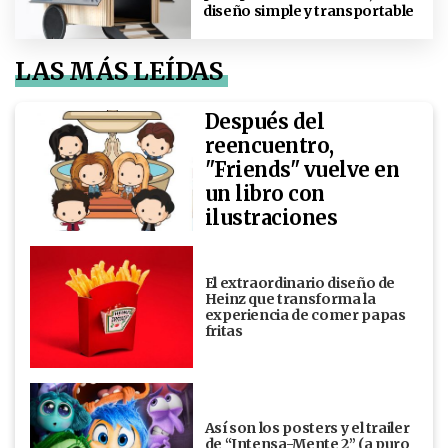
diseño simple y transportable
LAS MÁS LEÍDAS
Después del
reencuentro,
"Friends" vuelve en
un libro con
ilustraciones
El extraordinario diseño de
Heinz que transforma la
experiencia de comer papas
fritas
Así son los posters y el trailer
de “Intensa-Mente 2” (a puro