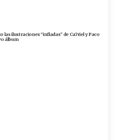
 las ilustraciones “infladas” de Ca7riel y Paco
evo álbum