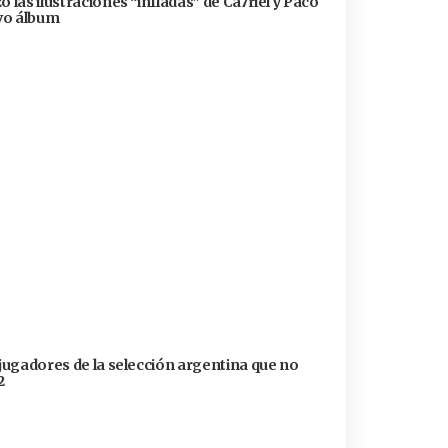
 las ilustraciones “infladas” de Ca7riel y Paco
evo álbum
 jugadores de la selección argentina que no
2