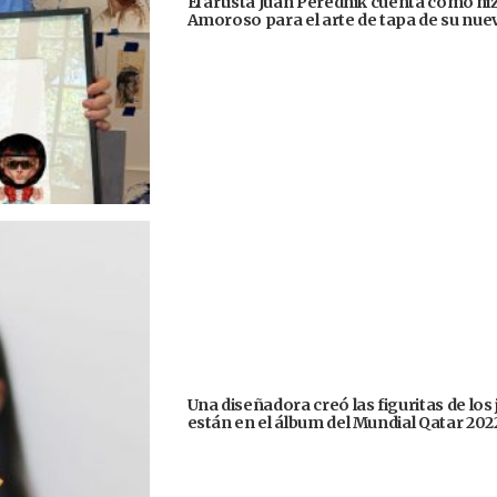
El artista Juan Perednik cuenta cómo hizo
Amoroso para el arte de tapa de su nu
Una diseñadora creó las figuritas de los
están en el álbum del Mundial Qatar 202