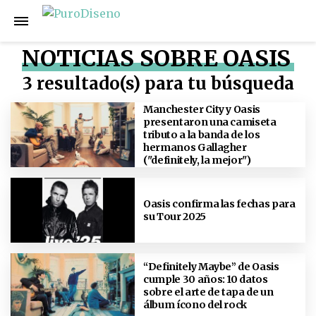
NOTICIAS SOBRE OASIS
3 resultado(s) para tu búsqueda
Manchester City y Oasis
presentaron una camiseta
tributo a la banda de los
hermanos Gallagher
("definitely, la mejor")
Oasis confirma las fechas para
su Tour 2025
“Definitely Maybe” de Oasis
cumple 30 años: 10 datos
sobre el arte de tapa de un
álbum ícono del rock