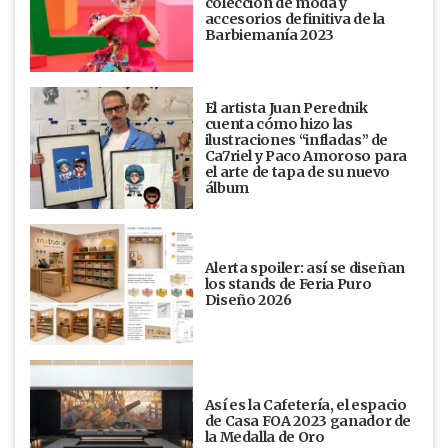
colección de moda y
accesorios definitiva de la
Barbiemanía 2023
El artista Juan Perednik
cuenta cómo hizo las
ilustraciones “infladas” de
Ca7riel y Paco Amoroso para
el arte de tapa de su nuevo
álbum
Alerta spoiler: así se diseñan
los stands de Feria Puro
Diseño 2026
Así es la Cafetería, el espacio
de Casa FOA 2023 ganador de
la Medalla de Oro