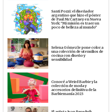
Santi Pozzi: el diseñador
argentino que hizo el póster
de Paul McCartney en Nueva
York: “Mi misión es traer un
poco de belleza al mundo”
Selena Gómez le pone color a
una colección de utensilios de
cocina con diseño y
sensibilidad
Conocé a Weird Barbie y la
colección de moda y
accesorios definitiva de la
Barbiemanía 2023
El artista Juan Perednik