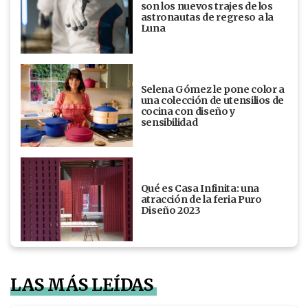
son los nuevos trajes de los
astronautas de regreso a la
Luna
Selena Gómez le pone color a
una colección de utensilios de
cocina con diseño y
sensibilidad
Qué es Casa Infinita: una
atracción de la feria Puro
Diseño 2023
LAS MÁS LEÍDAS